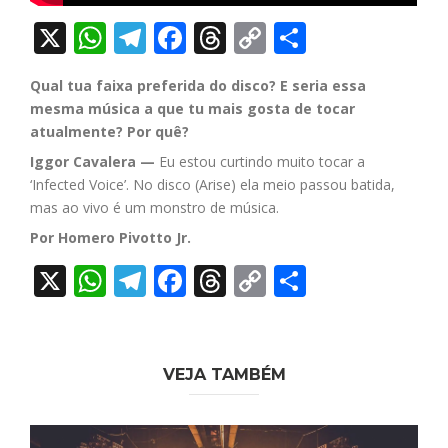
X
WhatsApp
Telegram
Facebook
Threads
Copy
Share
Link
Qual tua faixa preferida do disco? E seria essa
mesma música a que tu mais gosta de tocar
atualmente? Por quê?
Iggor Cavalera —
Eu estou curtindo muito tocar a
‘Infected Voice’. No disco (Arise) ela meio passou batida,
mas ao vivo é um monstro de música.
Por Homero Pivotto Jr.
X
WhatsApp
Telegram
Facebook
Threads
Copy
Share
Link
VEJA TAMBÉM