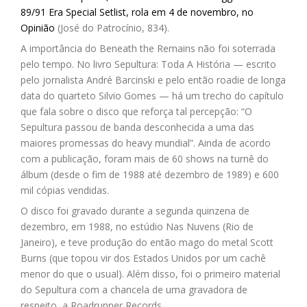
89/91 Era Special Setlist, rola em 4 de novembro, no
Opinião
(José do Patrocínio, 834).
A importância do Beneath the Remains não foi soterrada
pelo tempo. No livro Sepultura: Toda A História — escrito
pelo jornalista André Barcinski e pelo então roadie de longa
data do quarteto Silvio Gomes — há um trecho do capítulo
que fala sobre o disco que reforça tal percepção: “O
Sepultura passou de banda desconhecida a uma das
maiores promessas do heavy mundial”. Ainda de acordo
com a publicação, foram mais de 60 shows na turnê do
álbum (desde o fim de 1988 até dezembro de 1989) e 600
mil cópias vendidas.
O disco foi gravado durante a segunda quinzena de
dezembro, em 1988, no estúdio Nas Nuvens (Rio de
Janeiro), e teve produção do então mago do metal Scott
Burns (que topou vir dos Estados Unidos por um cachê
menor do que o usual). Além disso, foi o primeiro material
do Sepultura com a chancela de uma gravadora de
respeito, a Roadrunner Records.