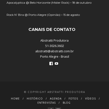
Apocalyptica @ Belo Horizonte (Mister Rock) – 18 de outubro
Rock N’ Bira @ Porto Alegre (Opinião) – 15 de agosto
CANAIS DE CONTATO
Abstratti Produtora
51-3026.3602
abstratti@abstratti.com.br
Porto Alegre - Brasil
Ver
Ver
perfil
perfil
de
de
abstratti
abstratti
no
no
Facebook
YouTube
© COPYRIGHT ABSTRATTI PRODUTORA
HOME
HISTÓRICO
AGENDA
FOTOS
VÍDEOS
ENTREVISTAS
BLOG