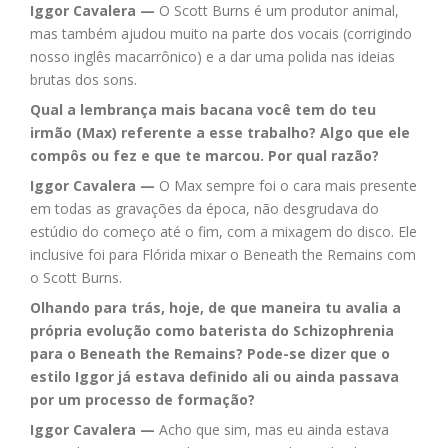
Iggor Cavalera —
O Scott Burns é um produtor animal,
mas também ajudou muito na parte dos vocais (corrigindo
nosso inglês macarrônico) e a dar uma polida nas ideias
brutas dos sons.
Qual a lembrança mais bacana você tem do teu
irmão (Max) referente a esse trabalho? Algo que ele
compôs ou fez e que te marcou. Por qual razão?
Iggor Cavalera —
O Max sempre foi o cara mais presente
em todas as gravações da época, não desgrudava do
estúdio do começo até o fim, com a mixagem do disco. Ele
inclusive foi para Flórida mixar o Beneath the Remains com
o Scott Burns.
Olhando para trás, hoje, de que maneira tu avalia a
própria evolução como baterista do Schizophrenia
para o Beneath the Remains? Pode-se dizer que o
estilo Iggor já estava definido ali ou ainda passava
por um processo de formação?
Iggor Cavalera —
Acho que sim, mas eu ainda estava