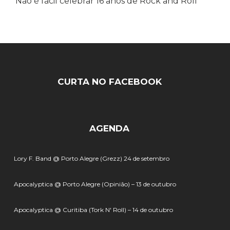
Não é fácil celebrar 16 anos de Rock and Roll
CURTA NO FACEBOOK
AGENDA
Lory F. Band @ Porto Alegre (Grezz) 24 de setembro
Apocalyptica @ Porto Alegre (Opinião) – 13 de outubro
Apocalyptica @ Curitiba (Tork N' Roll) – 14 de outubro