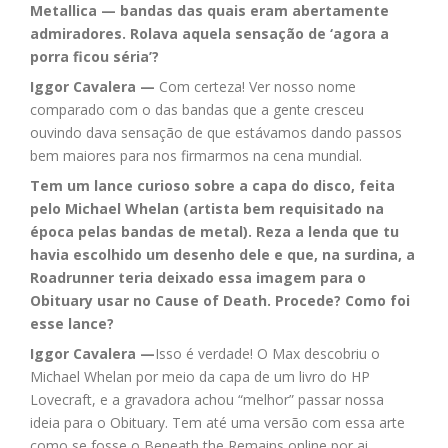
Metallica — bandas das quais eram abertamente
admiradores. Rolava aquela sensação de ‘agora a
porra ficou séria’?
Iggor Cavalera —
Com certeza! Ver nosso nome
comparado com o das bandas que a gente cresceu
ouvindo dava sensação de que estávamos dando passos
bem maiores para nos firmarmos na cena mundial.
Tem um lance curioso sobre a capa do disco, feita
pelo Michael Whelan (artista bem requisitado na
época pelas bandas de metal). Reza a lenda que tu
havia escolhido um desenho dele e que, na surdina, a
Roadrunner teria deixado essa imagem para o
Obituary usar no Cause of Death. Procede? Como foi
esse lance?
Iggor Cavalera —
Isso é verdade! O Max descobriu o
Michael Whelan por meio da capa de um livro do HP
Lovecraft, e a gravadora achou “melhor” passar nossa
ideia para o Obituary. Tem até uma versão com essa arte
como se fosse o Beneath the Remains online por ai.