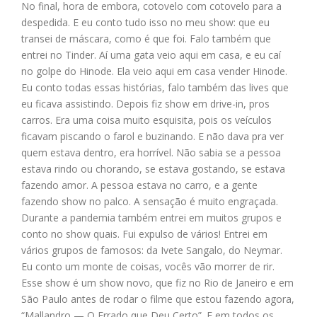
No final, hora de embora, cotovelo com cotovelo para a
despedida. E eu conto tudo isso no meu show: que eu
transei de máscara, como é que foi. Falo também que
entrei no Tinder. Aí uma gata veio aqui em casa, e eu caí
no golpe do Hinode. Ela veio aqui em casa vender Hinode.
Eu conto todas essas histórias, falo também das lives que
eu ficava assistindo. Depois fiz show em drive-in, pros
carros. Era uma coisa muito esquisita, pois os veículos
ficavam piscando o farol e buzinando. E não dava pra ver
quem estava dentro, era horrível. Não sabia se a pessoa
estava rindo ou chorando, se estava gostando, se estava
fazendo amor. A pessoa estava no carro, e a gente
fazendo show no palco. A sensação é muito engraçada.
Durante a pandemia também entrei em muitos grupos e
conto no show quais. Fui expulso de vários! Entrei em
vários grupos de famosos: da Ivete Sangalo, do Neymar.
Eu conto um monte de coisas, vocês vão morrer de rir.
Esse show é um show novo, que fiz no Rio de Janeiro e em
São Paulo antes de rodar o filme que estou fazendo agora,
“Mallandro — O Errado que Deu Certo”. E em todos os