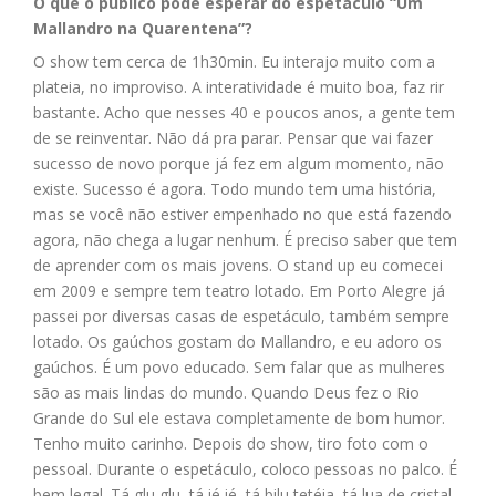
O que o público pode esperar do espetáculo “Um
Mallandro na Quarentena”?
O show tem cerca de 1h30min. Eu interajo muito com a
plateia, no improviso. A interatividade é muito boa, faz rir
bastante. Acho que nesses 40 e poucos anos, a gente tem
de se reinventar. Não dá pra parar. Pensar que vai fazer
sucesso de novo porque já fez em algum momento, não
existe. Sucesso é agora. Todo mundo tem uma história,
mas se você não estiver empenhado no que está fazendo
agora, não chega a lugar nenhum. É preciso saber que tem
de aprender com os mais jovens. O stand up eu comecei
em 2009 e sempre tem teatro lotado. Em Porto Alegre já
passei por diversas casas de espetáculo, também sempre
lotado. Os gaúchos gostam do Mallandro, e eu adoro os
gaúchos. É um povo educado. Sem falar que as mulheres
são as mais lindas do mundo. Quando Deus fez o Rio
Grande do Sul ele estava completamente de bom humor.
Tenho muito carinho. Depois do show, tiro foto com o
pessoal. Durante o espetáculo, coloco pessoas no palco. É
bem legal. Tá glu glu, tá ié ié, tá bilu tetéia, tá lua de cristal,