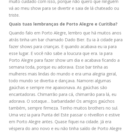
muito cuidado com isso, porque não quero que ninguém
vá ao meu show para se divertir e saia de lá chateado ou
triste.
Quais tuas lembranças de Porto Alegre e Curitiba?
Quando falo em Porto Alegre, lembro que há muitos anos
atrás tinha um bar chamado Dado Bier. Eu ia à cidade para
fazer shows para crianças. E quando acabava eu ia para
esse lugar. E você não sabe a loucura que era. Ia para
Porto Alegre para fazer show um dia e acabava ficando a
semana toda, porque eu adorava. Esse bar tinha as
mulheres mais lindas do mundo e era uma alegria geral,
todo mundo se divertia e dançava. Namorei algumas
gaúchas e sempre me apaixonava. As gaúchas são
encantadoras. Chimarrão para cá, chimarrão para lá, eu
adorava. O sotaque… barbaridade! Os amigos gaúchos
também, sempre firmeza. Tenho muitos brothers no sul.
Uma vez ia para Punta del Este passar o réveillon e estive
em Porto Alegre antes. Quase fiquei na cidade. Já era
véspera do ano novo e eu não tinha saído de Porto Alegre