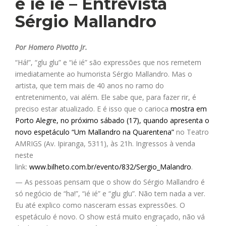
e ié ié – Entrevista
Sérgio Mallandro
Por Homero Pivotto Jr.
“Há!”, “glu glu” e “ié ié” são expressões que nos remetem
imediatamente ao humorista Sérgio Mallandro. Mas o
artista, que tem mais de 40 anos no ramo do
entretenimento, vai além. Ele sabe que, para fazer rir, é
preciso estar atualizado. E é isso que o carioca
mostra em
Porto Alegre, no próximo sábado (17), quando apresenta o
novo espetáculo “Um Mallandro na Quarentena”
no Teatro
AMRIGS (Av. Ipiranga, 5311), às 21h. Ingressos à venda
neste
link:
www.bilheto.com.br/evento/832/Sergio_Malandro
.
— As pessoas pensam que o show do Sérgio Mallandro é
só negócio de “ha!”, “ié ié” e “glu glu”. Não tem nada a ver.
Eu até explico como nasceram essas expressões. O
espetáculo é novo. O show está muito engraçado, não vá