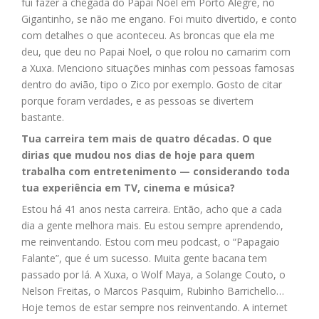
fui fazer a chegada do Papai Noel em Porto Alegre, no
Gigantinho, se não me engano. Foi muito divertido, e conto
com detalhes o que aconteceu. As broncas que ela me
deu, que deu no Papai Noel, o que rolou no camarim com
a Xuxa. Menciono situações minhas com pessoas famosas
dentro do avião, tipo o Zico por exemplo. Gosto de citar
porque foram verdades, e as pessoas se divertem
bastante.
Tua carreira tem mais de quatro décadas. O que
dirias que mudou nos dias de hoje para quem
trabalha com entretenimento — considerando toda
tua experiência em TV, cinema e música?
Estou há 41 anos nesta carreira. Então, acho que a cada
dia a gente melhora mais. Eu estou sempre aprendendo,
me reinventando. Estou com meu podcast, o “Papagaio
Falante”, que é um sucesso. Muita gente bacana tem
passado por lá. A Xuxa, o Wolf Maya, a Solange Couto, o
Nelson Freitas, o Marcos Pasquim, Rubinho Barrichello…
Hoje temos de estar sempre nos reinventando. A internet