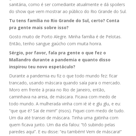
sanitária, como é ser comediante atualmente e dá spoilers
do show que vem mostrar ao público do Rio Grande do Sul.
Tu tens família no Rio Grande do Sul, certo? Conta
pra gente mais sobre isso?
Gosto muito de Porto Alegre. Minha família é de Pelotas.
Então, tenho sangue gaúcho com muita honra.
Sérgio, por favor, fala pra gente o que fez o
Mallandro durante a pandemia e quanto disso
inspirou teu novo espetáculo?
Durante a pandemia eu fiz o que todo mundo fez: ficar
trancado, usando máscara quando saía para o mercado.
Moro em frente à praia no Rio de Janeiro, então,
caminhava na areia, de máscara. Ficava com medo de
todo mundo. A mulherada vinha com ié ié e glu glu, e eu:
“que que é? Sai de mim!” (risos). Fiquei com medo de tudo.
Um dia até transei de máscara. Tinha uma gatinha com
quem ficava junto. Um dia ela falou: “tô subindo pelas
paredes aqui”. E eu disse: “eu também! Vem de máscara!”