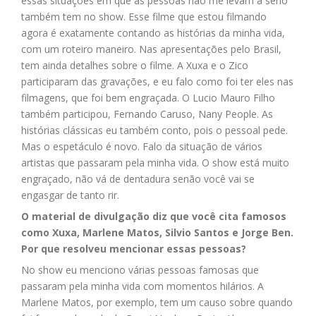
essas situações em que as pessoas não me levam a sério
também tem no show. Esse filme que estou filmando
agora é exatamente contando as histórias da minha vida,
com um roteiro maneiro. Nas apresentações pelo Brasil,
tem ainda detalhes sobre o filme. A Xuxa e o Zico
participaram das gravações, e eu falo como foi ter eles nas
filmagens, que foi bem engraçada. O Lucio Mauro Filho
também participou, Fernando Caruso, Nany People. As
histórias clássicas eu também conto, pois o pessoal pede.
Mas o espetáculo é novo. Falo da situação de vários
artistas que passaram pela minha vida. O show está muito
engraçado, não vá de dentadura senão você vai se
engasgar de tanto rir.
O material de divulgação diz que você cita famosos
como Xuxa, Marlene Matos, Silvio Santos e Jorge Ben.
Por que resolveu mencionar essas pessoas?
No show eu menciono várias pessoas famosas que
passaram pela minha vida com momentos hilários. A
Marlene Matos, por exemplo, tem um causo sobre quando