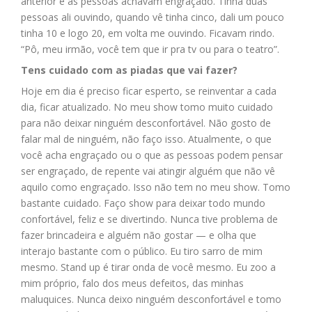
anterior e as pessoas achavam engraçado. Tinha duas
pessoas ali ouvindo, quando vê tinha cinco, dali um pouco
tinha 10 e logo 20, em volta me ouvindo. Ficavam rindo.
“Pô, meu irmão, você tem que ir pra tv ou para o teatro”.
Tens cuidado com as piadas que vai fazer?
Hoje em dia é preciso ficar esperto, se reinventar a cada
dia, ficar atualizado. No meu show tomo muito cuidado
para não deixar ninguém desconfortável. Não gosto de
falar mal de ninguém, não faço isso. Atualmente, o que
você acha engraçado ou o que as pessoas podem pensar
ser engraçado, de repente vai atingir alguém que não vê
aquilo como engraçado. Isso não tem no meu show. Tomo
bastante cuidado. Faço show para deixar todo mundo
confortável, feliz e se divertindo. Nunca tive problema de
fazer brincadeira e alguém não gostar — e olha que
interajo bastante com o público. Eu tiro sarro de mim
mesmo. Stand up é tirar onda de você mesmo. Eu zoo a
mim próprio, falo dos meus defeitos, das minhas
maluquices. Nunca deixo ninguém desconfortável e tomo