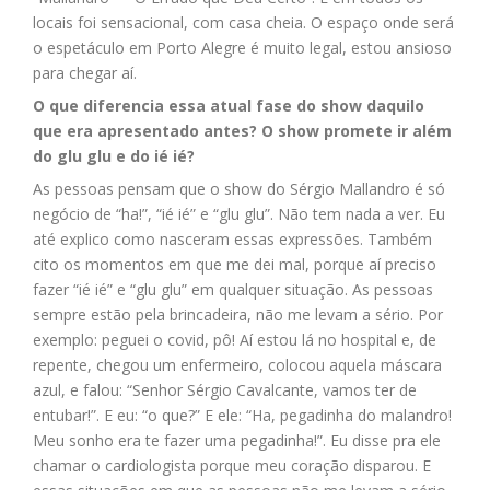
locais foi sensacional, com casa cheia. O espaço onde será
o espetáculo em Porto Alegre é muito legal, estou ansioso
para chegar aí.
O que diferencia essa atual fase do show daquilo
que era apresentado antes? O show promete ir além
do glu glu e do ié ié?
As pessoas pensam que o show do Sérgio Mallandro é só
negócio de “ha!”, “ié ié” e “glu glu”. Não tem nada a ver. Eu
até explico como nasceram essas expressões. Também
cito os momentos em que me dei mal, porque aí preciso
fazer “ié ié” e “glu glu” em qualquer situação. As pessoas
sempre estão pela brincadeira, não me levam a sério. Por
exemplo: peguei o covid, pô! Aí estou lá no hospital e, de
repente, chegou um enfermeiro, colocou aquela máscara
azul, e falou: “Senhor Sérgio Cavalcante, vamos ter de
entubar!”. E eu: “o que?” E ele: “Ha, pegadinha do malandro!
Meu sonho era te fazer uma pegadinha!”. Eu disse pra ele
chamar o cardiologista porque meu coração disparou. E