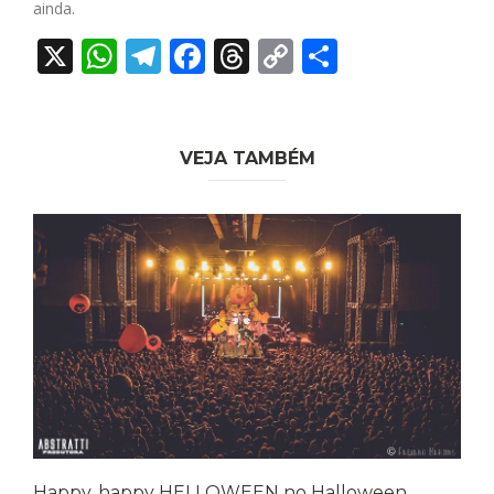
ainda.
X
WhatsApp
Telegram
Facebook
Threads
Copy
Share
Link
VEJA TAMBÉM
Happy, happy HELLOWEEN no Halloween