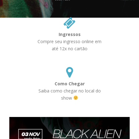
Ingressos
Compre seu ingresso online em
até 12x no cartão
Como Chegar
Saiba como chegar no local do
show