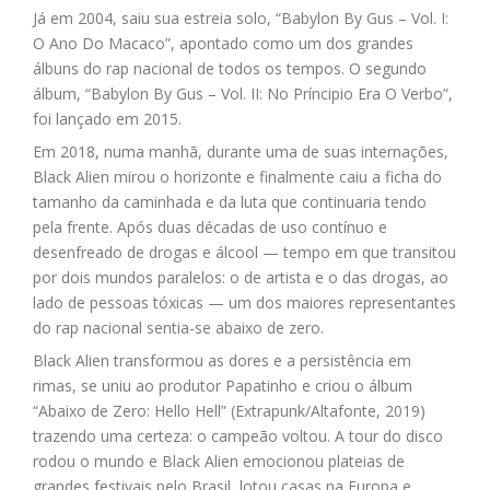
Já em 2004, saiu sua estreia solo, “Babylon By Gus – Vol. I:
O Ano Do Macaco”, apontado como um dos grandes
álbuns do rap nacional de todos os tempos. O segundo
álbum, “Babylon By Gus – Vol. II: No Príncipio Era O Verbo”,
foi lançado em 2015.
Em 2018, numa manhã, durante uma de suas internações,
Black Alien mirou o horizonte e finalmente caiu a ficha do
tamanho da caminhada e da luta que continuaria tendo
pela frente. Após duas décadas de uso contínuo e
desenfreado de drogas e álcool — tempo em que transitou
por dois mundos paralelos: o de artista e o das drogas, ao
lado de pessoas tóxicas — um dos maiores representantes
do rap nacional sentia-se abaixo de zero.
Black Alien transformou as dores e a persistência em
rimas, se uniu ao produtor Papatinho e criou o álbum
“Abaixo de Zero: Hello Hell” (Extrapunk/Altafonte, 2019)
trazendo uma certeza: o campeão voltou. A tour do disco
rodou o mundo e Black Alien emocionou plateias de
grandes festivais pelo Brasil, lotou casas na Europa e