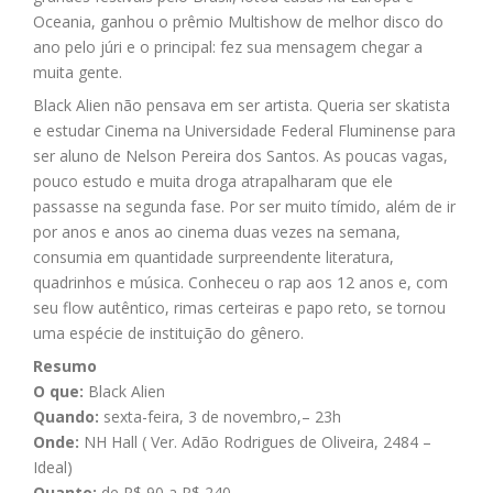
Oceania, ganhou o prêmio Multishow de melhor disco do
ano pelo júri e o principal: fez sua mensagem chegar a
muita gente.
Black Alien não pensava em ser artista. Queria ser skatista
e estudar Cinema na Universidade Federal Fluminense para
ser aluno de Nelson Pereira dos Santos. As poucas vagas,
pouco estudo e muita droga atrapalharam que ele
passasse na segunda fase. Por ser muito tímido, além de ir
por anos e anos ao cinema duas vezes na semana,
consumia em quantidade surpreendente literatura,
quadrinhos e música. Conheceu o rap aos 12 anos e, com
seu flow autêntico, rimas certeiras e papo reto, se tornou
uma espécie de instituição do gênero.
Resumo
O que:
Black Alien
Quando:
sexta-feira, 3 de novembro,– 23h
Onde:
NH Hall ( Ver. Adão Rodrigues de Oliveira, 2484 –
Ideal)
Quanto:
de R$ 90 a R$ 240