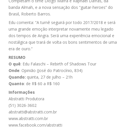
Completam o time Diogo Mafra e Raphael Dafras, da
banda Almah, e a nova sensação dos “guitar-heroes” do
Brasil, Roberto Barros.
Edu comenta: “A turnê seguirá por todo 2017/2018 e será
uma grande emoção interpretar novamente meu legado
dos tempos de Angra. Será uma experiência emocional e
nostálgica que trará de volta os bons sentimentos de uma
era de ouro.”
RESUMO
O quê
: Edu Falaschi – Rebirth of Shadows Tour
Onde
: Opinião (José do Patrocínio, 834)
Quando:
quinta, 27 de julho – 21h
Quanto
: de R$ 60 a R$ 160
Informações
Abstratti Produtora
(51) 3026-3602
abstratti@abstratti.com.br
www.abstratti.com.br
www.facebook.com/abstratti