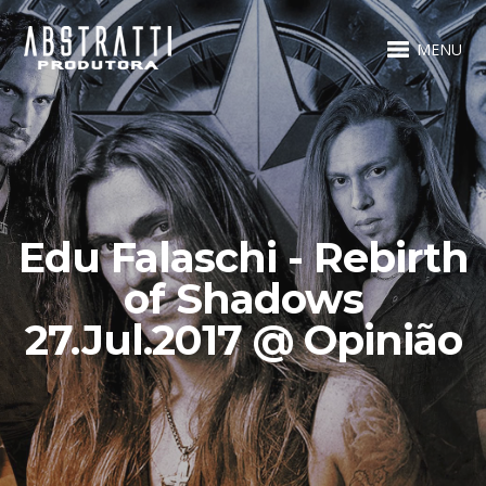
MENU
Edu Falaschi - Rebirth
of Shadows
27.Jul.2017 @ Opinião