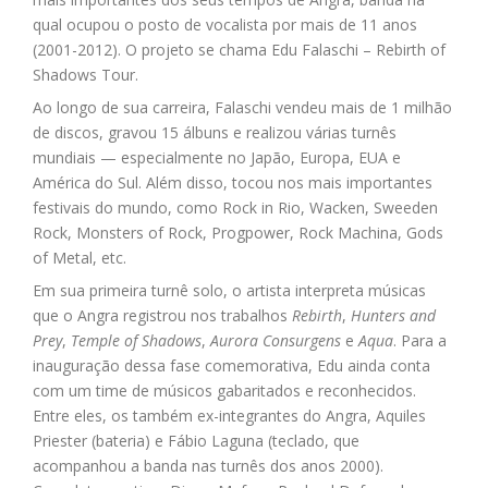
qual ocupou o posto de vocalista por mais de 11 anos
(2001-2012). O projeto se chama Edu Falaschi – Rebirth of
Shadows Tour.
Ao longo de sua carreira, Falaschi vendeu mais de 1 milhão
de discos, gravou 15 álbuns e realizou várias turnês
mundiais — especialmente no Japão, Europa, EUA e
América do Sul. Além disso, tocou nos mais importantes
festivais do mundo, como Rock in Rio, Wacken, Sweeden
Rock, Monsters of Rock, Progpower, Rock Machina, Gods
of Metal, etc.
Em sua primeira turnê solo, o artista interpreta músicas
que o Angra registrou nos trabalhos
Rebirth
,
Hunters and
Prey
,
Temple of Shadows
,
Aurora Consurgens
e
Aqua
. Para a
inauguração dessa fase comemorativa, Edu ainda conta
com um time de músicos gabaritados e reconhecidos.
Entre eles, os também ex-integrantes do Angra, Aquiles
Priester (bateria) e Fábio Laguna (teclado, que
acompanhou a banda nas turnês dos anos 2000).