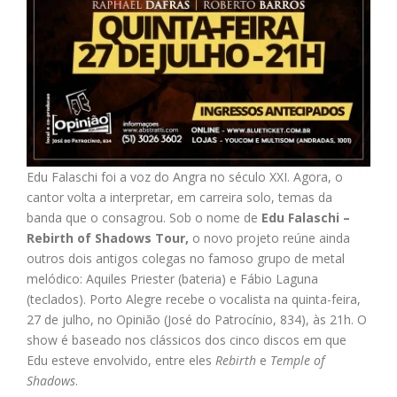
Edu Falaschi foi a voz do Angra no século XXI. Agora, o
cantor volta a interpretar, em carreira solo, temas da
banda que o consagrou. Sob o nome de
Edu Falaschi –
Rebirth of Shadows Tour,
o novo projeto reúne ainda
outros dois antigos colegas no famoso grupo de metal
melódico: Aquiles Priester (bateria) e Fábio Laguna
(teclados). Porto Alegre recebe o vocalista na quinta-feira,
27 de julho, no Opinião (José do Patrocínio, 834), às 21h. O
show é baseado nos clássicos dos cinco discos em que
Edu esteve envolvido, entre eles
Rebirth
e
Temple of
Shadows
.