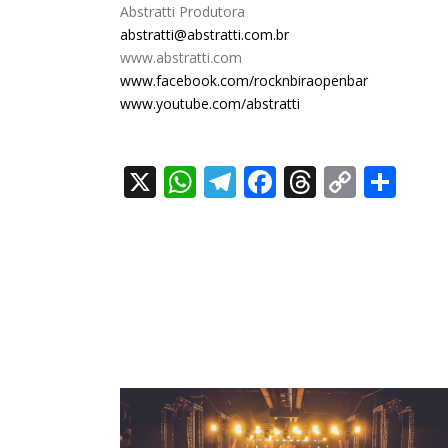
Abstratti Produtora
abstratti@abstratti.com.br
www.abstratti.com
www.facebook.com/rocknbiraopenbar
www.youtube.com/abstratti
X
WhatsApp
Telegram
Facebook
Threads
Copy
Sha
Link