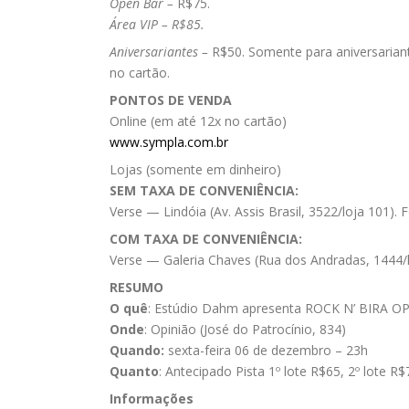
Open Bar –
R$75.
Área VIP – R$85.
Aniversariantes –
R$50. Somente para aniversarian
no cartão.
PONTOS DE VENDA
Online (em até 12x no cartão)
www.sympla.com.br
Lojas (somente em dinheiro)
SEM TAXA DE CONVENIÊNCIA:
Verse — Lindóia (Av. Assis Brasil, 3522/loja 101).
COM TAXA DE CONVENIÊNCIA:
Verse — Galeria Chaves (Rua dos Andradas, 1444/lo
RESUMO
O quê
: Estúdio Dahm apresenta ROCK N’ BIRA 
Onde
: Opinião (José do Patrocínio, 834)
Quando:
sexta-feira 06 de dezembro – 23h
Quanto
: Antecipado Pista 1º lote R$65, 2º lote R
Informações