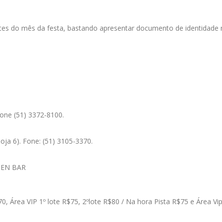
tes do mês da festa, bastando apresentar documento de identidade n
 Fone (51) 3372-8100.
ja 6). Fone: (51) 3105-3370.
OPEN BAR
$70, Área VIP 1º lote R$75, 2ºlote R$80 / Na hora Pista R$75 e Área Vi