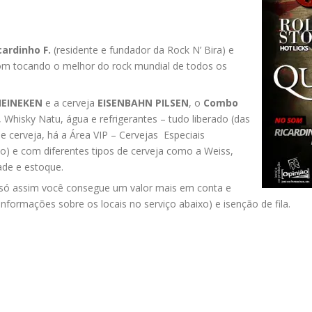
cardinho F.
(residente e fundador da Rock N’ Bira) e
om tocando o melhor do rock mundial de todos os
HEINEKEN
e a cerveja
EISENBAHN PILSEN
, o
Combo
 Whisky Natu, água e refrigerantes – tudo liberado (das
e cerveja, há a
Área VIP – Cervejas Especiais
xo) e com diferentes tipos de cerveja como a Weiss,
dade e estoque.
 só assim você consegue um valor mais em conta e
nformações sobre os locais no serviço abaixo) e isenção de fila.