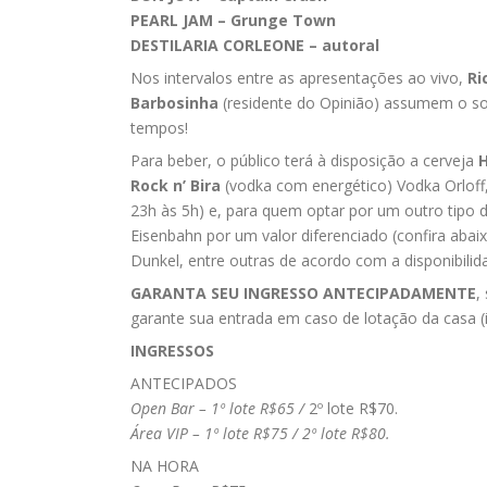
PEARL JAM – Grunge Town
DESTILARIA CORLEONE – autoral
Nos intervalos entre as apresentações ao vivo,
Ri
Barbosinha
(residente do Opinião) assumem o s
tempos!
Para beber, o público terá à disposição a cerveja
Rock n’ Bira
(vodka com energético) Vodka Orloff,
23h às 5h) e, para quem optar por um outro tipo d
Eisenbahn
por um valor diferenciado (confira abai
Dunkel, entre outras de acordo com a disponibili
GARANTA SEU INGRESSO ANTECIPADAMENTE
,
garante sua entrada em caso de lotação da casa (i
INGRESSOS
ANTECIPADOS
Open Bar – 1º lote R$65 /
2º lote R$70.
Área VIP – 1º lote R$75 / 2º lote R$80.
NA HORA