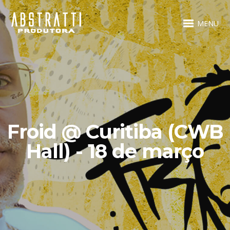
MENU
Froid @ Curitiba (CWB
Hall) - 18 de março