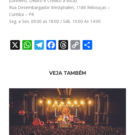
(Dinheiro, Débito e Crédito à vista)
Rua Desembargador Westphalen, 1186 Rebouças –
Curitiba – PR
Seg. a Sex. 09:00 as 18:00 / Sáb. 10:00 As 14:00
X
WhatsApp
Telegram
Facebook
Threads
Copy
Share
Link
VEJA TAMBÉM