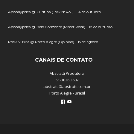
Apocalyptica @ Curitiba (Tork N' Roll) – 14 de outubro
Apocalyptica @ Belo Horizonte (Mister Rock) – 18 de outubro
Rock N’ Bira @ Porto Alegre (Opinião) – 15 de agosto
CANAIS DE CONTATO
Abstratti Produtora
51-3026.3602
abstratti@abstratti.com.br
Porto Alegre - Brasil
Ver
Ver
perfil
perfil
de
de
abstratti
abstratti
no
no
Facebook
YouTube