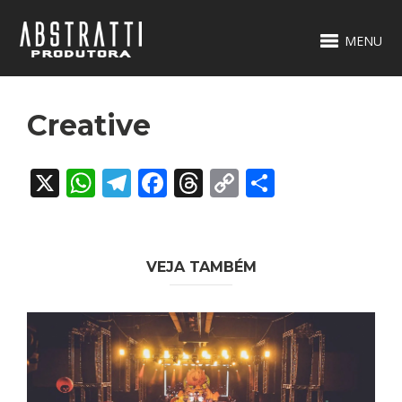
MENU
Creative
X
WhatsApp
Telegram
Facebook
Threads
Copy
Share
Link
VEJA TAMBÉM