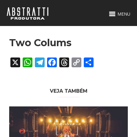
MENU
Two Colums
X
WhatsApp
Telegram
Facebook
Threads
Copy
Share
Link
VEJA TAMBÉM