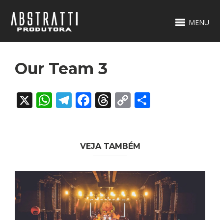
MENU
Our Team 3
X
WhatsApp
Telegram
Facebook
Threads
Copy
Share
Link
VEJA TAMBÉM