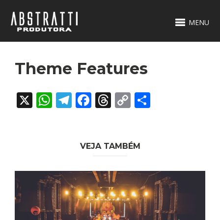
MENU
Theme Features
X
WhatsApp
Telegram
Facebook
Threads
Copy
Share
Link
VEJA TAMBÉM