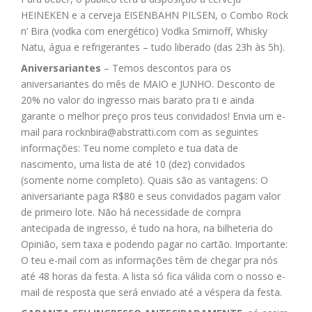
HEINEKEN e a cerveja EISENBAHN PILSEN, o Combo Rock
n’ Bira (vodka com energético) Vodka Smirnoff, Whisky
Natu, água e refrigerantes – tudo liberado (das 23h às 5h).
Aniversariantes
– Temos descontos para os
aniversariantes do mês de MAIO e JUNHO. Desconto de
20% no valor do ingresso mais barato pra ti e ainda
garante o melhor preço pros teus convidados! Envia um e-
mail para
rocknbira@abstratti.com
com as seguintes
informações: Teu nome completo e tua data de
nascimento, uma lista de até 10 (dez) convidados
(somente nome completo). Quais são as vantagens: O
aniversariante paga R$80 e seus convidados pagam valor
de primeiro lote. Não há necessidade de compra
antecipada de ingresso, é tudo na hora, na bilheteria do
Opinião, sem taxa e podendo pagar no cartão. Importante:
O teu e-mail com as informações têm de chegar pra nós
até 48 horas da festa. A lista só fica válida com o nosso e-
mail de resposta que será enviado até a véspera da festa.