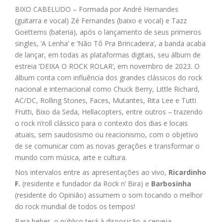
BIXO CABELUDO – Formada por André Hernandes
(guitarra e vocal) Zé Fernandes (baixo e vocal) e Tazz
Goettems (bateria), após o lançamento de seus primeiros
singles, ‘A Lenha’ e ‘Não Tô Pra Brincadeira’, a banda acaba
de lançar, em todas as plataformas digitais, seu álbum de
estreia ‘DEIXA O ROCK ROLAR’, em novembro de 2023. O
álbum conta com influência dos grandes clássicos do rock
nacional e internacional como Chuck Berry, Little Richard,
AC/DC, Rolling Stones, Faces, Mutantes, Rita Lee e Tutti
Frutti, Bixo da Seda, Hellacopters, entre outros – trazendo
o rock n’roll clássico para o contexto dos dias e locais
atuais, sem saudosismo ou reacionismo, com o objetivo
de se comunicar com as novas gerações e transformar o
mundo com música, arte e cultura.
Nos intervalos entre as apresentações ao vivo,
Ricardinho
F.
(residente e fundador da Rock n’ Bira) e
Barbosinha
(residente do Opinião) assumem o som tocando o melhor
do rock mundial de todos os tempos!
Para beber, o público terá à disposição a cerveja