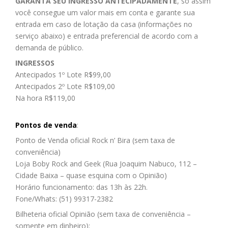
GARANTA SEU INGRESSO ANTECIPADAMENTE
, só assim
você consegue um valor mais em conta e garante sua
entrada em caso de lotação da casa (informações no
serviço abaixo) e entrada preferencial de acordo com a
demanda de público.
INGRESSOS
Antecipados 1º Lote R$99,00
Antecipados 2º Lote R$109,00
Na hora
R$119,00
Pontos de venda
:
Ponto de Venda oficial Rock n’ Bira (sem taxa de
conveniência)
Loja Boby Rock and Geek (Rua Joaquim Nabuco, 112 –
Cidade Baixa – quase esquina com o Opinião)
Horário funcionamento: das 13h às 22h.
Fone/Whats: (51) 99317-2382
Bilheteria oficial Opinião (sem taxa de conveniência –
somente em dinheiro):