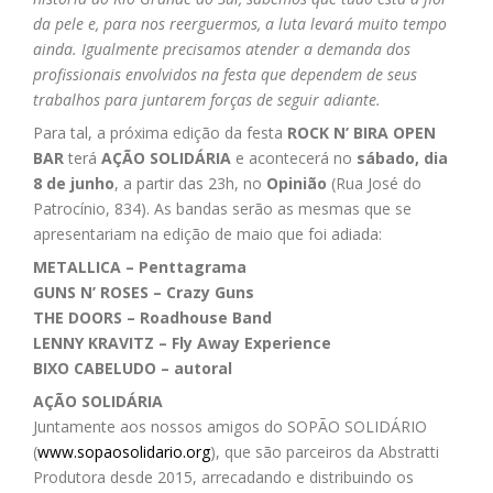
da pele e, para nos reerguermos, a luta levará muito tempo
ainda. Igualmente precisamos atender a demanda dos
profissionais envolvidos na festa que dependem de seus
trabalhos para juntarem forças de seguir adiante.
Para tal, a próxima edição da festa
ROCK N’ BIRA OPEN
BAR
terá
AÇÃO SOLIDÁRIA
e acontecerá no
sábado, dia
8 de junho
, a partir das 23h, no
Opinião
(Rua José do
Patrocínio, 834). As bandas serão as mesmas que se
apresentariam na edição de maio que foi adiada:
METALLICA – Penttagrama
GUNS N’ ROSES – Crazy Guns
THE DOORS – Roadhouse Band
LENNY KRAVITZ – Fly Away Experience
BIXO CABELUDO – autoral
AÇÃO SOLIDÁRIA
Juntamente aos nossos amigos do SOPÃO SOLIDÁRIO
(
www.sopaosolidario.org
), que são parceiros da Abstratti
Produtora desde 2015, arrecadando e distribuindo os