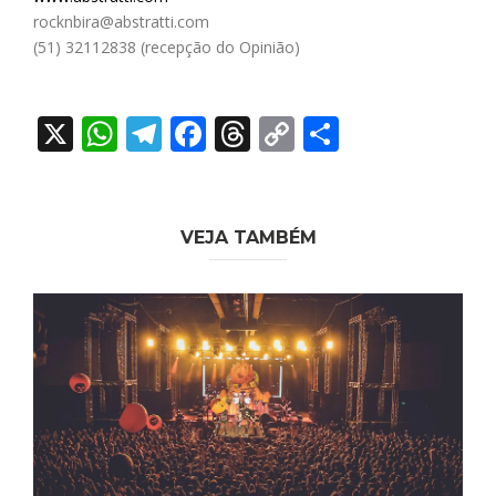
rocknbira@abstratti.com
(51) 32112838 (recepção do Opinião)
X
WhatsApp
Telegram
Facebook
Threads
Copy
Share
Link
VEJA TAMBÉM