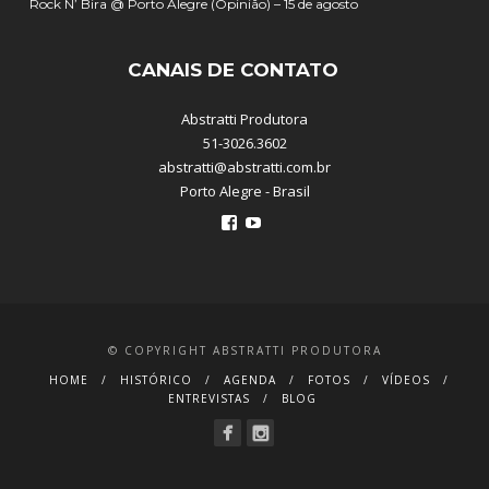
Rock N’ Bira @ Porto Alegre (Opinião) – 15 de agosto
CANAIS DE CONTATO
Abstratti Produtora
51-3026.3602
abstratti@abstratti.com.br
Porto Alegre - Brasil
Ver
Ver
perfil
perfil
de
de
abstratti
abstratti
no
no
Facebook
YouTube
© COPYRIGHT ABSTRATTI PRODUTORA
HOME
HISTÓRICO
AGENDA
FOTOS
VÍDEOS
ENTREVISTAS
BLOG