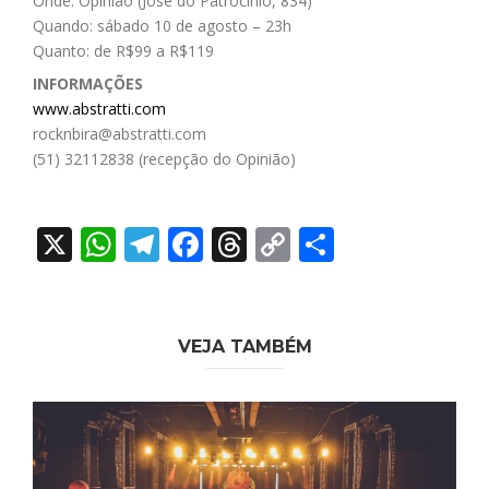
Onde: Opinião (José do Patrocínio, 834)
Quando: sábado 10 de agosto – 23h
Quanto: de R$99 a R$119
INFORMAÇÕES
www.abstratti.com
rocknbira@abstratti.com
(51) 32112838 (recepção do Opinião)
X
WhatsApp
Telegram
Facebook
Threads
Copy
Share
Link
VEJA TAMBÉM