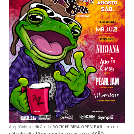
A epróxima edição da
ROCK N’ BIRA OPEN BAR
será no
sábado, dia 10 de agosto,
e segue
com
AÇÃO