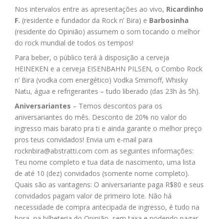
Nos intervalos entre as apresentações ao vivo,
Ricardinho
F.
(residente e fundador da Rock n’ Bira) e
Barbosinha
(residente do Opinião) assumem o som tocando o melhor
do rock mundial de todos os tempos!
Para beber, o público terá à disposição a cerveja
HEINEKEN e a cerveja EISENBAHN PILSEN, o Combo Rock
n’ Bira (vodka com energético) Vodka Smirnoff, Whisky
Natu, água e refrigerantes – tudo liberado (das 23h às 5h).
Aniversariantes
– Temos descontos para os
aniversariantes do mês. Desconto de 20% no valor do
ingresso mais barato pra ti e ainda garante o melhor preço
pros teus convidados! Envia um e-mail para
rocknbira@abstratti.com
com as seguintes informações:
Teu nome completo e tua data de nascimento, uma lista
de até 10 (dez) convidados (somente nome completo).
Quais são as vantagens: O aniversariante paga R$80 e seus
convidados pagam valor de primeiro lote. Não há
necessidade de compra antecipada de ingresso, é tudo na
hora, na bilheteria do Opinião, sem taxa e podendo pagar