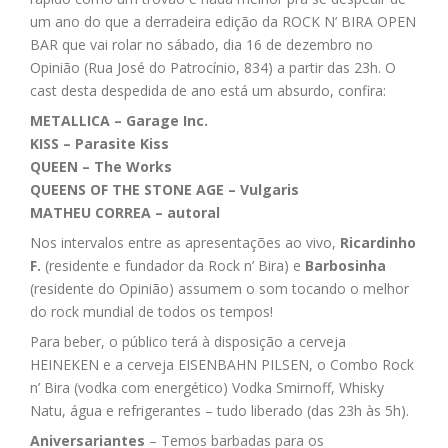
um ano do que a derradeira edição da ROCK N’ BIRA OPEN
BAR que vai rolar no sábado, dia 16 de dezembro no
Opinião (Rua José do Patrocínio, 834) a partir das 23h. O
cast desta despedida de ano está um absurdo, confira:
METALLICA – Garage Inc.
KISS – Parasite Kiss
QUEEN – The Works
QUEENS OF THE STONE AGE – Vulgaris
MATHEU CORREA – autoral
Nos intervalos entre as apresentações ao vivo,
Ricardinho
F.
(residente e fundador da Rock n’ Bira) e
Barbosinha
(residente do Opinião) assumem o som tocando o melhor
do rock mundial de todos os tempos!
Para beber, o público terá à disposição a cerveja
HEINEKEN e a cerveja EISENBAHN PILSEN, o Combo Rock
n’ Bira (vodka com energético) Vodka Smirnoff, Whisky
Natu, água e refrigerantes – tudo liberado (das 23h às 5h).
Aniversariantes
– Temos barbadas para os