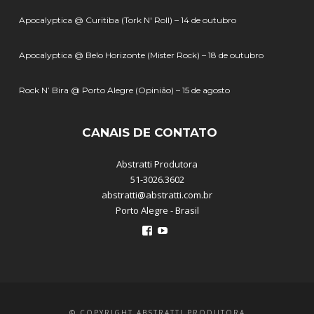
Apocalyptica @ Curitiba (Tork N' Roll) – 14 de outubro
Apocalyptica @ Belo Horizonte (Mister Rock) – 18 de outubro
Rock N’ Bira @ Porto Alegre (Opinião) – 15 de agosto
CANAIS DE CONTATO
Abstratti Produtora
51-3026.3602
abstratti@abstratti.com.br
Porto Alegre - Brasil
Ver
Ver
perfil
perfil
de
de
abstratti
abstratti
no
no
Facebook
YouTube
© COPYRIGHT ABSTRATTI PRODUTORA