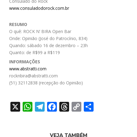
Consulado do Rock
www.consuladodorock.com.br
RESUMO
O quê: ROCK N’ BIRA Open Bar
Onde: Opinião (José do Patrocínio, 834)
Quando: sábado 16 de dezembro – 23h
Quanto: de R$99 a R$119
INFORMAÇÕES
www.abstratti.com
rocknbira@abstratti.com
(51) 32112838 (recepção do Opinião)
X
WhatsApp
Telegram
Facebook
Threads
Copy
Share
Link
VEJA TAMBÉM