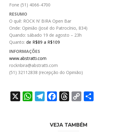
Fone (51) 4066-4700
RESUMO
O quê: ROCK N’ BIRA Open Bar
Onde: Opinião (José do Patrocínio, 834)
Quando: sábado 19 de agosto – 23h
Quanto:
de R$89 a R$109
INFORMAÇÕES
www.abstratti.com
rocknbira@abstratti.com
(51) 32112838 (recepção do Opinião)
X
WhatsApp
Telegram
Facebook
Threads
Copy
Share
Link
VEJA TAMBÉM