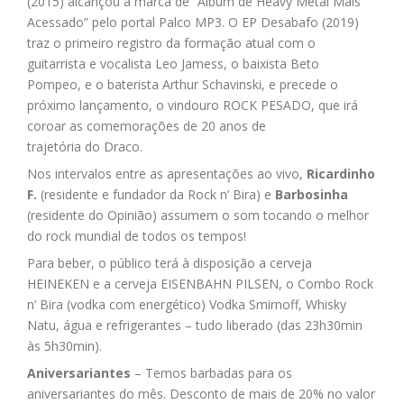
(2015) alcançou a marca de “Álbum de Heavy Metal Mais
Acessado” pelo portal Palco MP3. O EP Desabafo (2019)
traz o primeiro registro da formação atual com o
guitarrista e vocalista Leo Jamess, o baixista Beto
Pompeo, e o baterista Arthur Schavinski, e precede o
próximo lançamento, o vindouro ROCK PESADO, que irá
coroar as comemorações de 20 anos de
trajetória do Draco.
Nos intervalos entre as apresentações ao vivo,
Ricardinho
F.
(residente e fundador da Rock n’ Bira) e
Barbosinha
(residente do Opinião) assumem o som tocando o melhor
do rock mundial de todos os tempos!
Para beber, o público terá à disposição a cerveja
HEINEKEN e a cerveja EISENBAHN PILSEN, o Combo Rock
n’ Bira (vodka com energético) Vodka Smirnoff, Whisky
Natu, água e refrigerantes – tudo liberado (das 23h30min
às 5h30min).
Aniversariantes
– Temos barbadas para os
aniversariantes do mês. Desconto de mais de 20% no valor