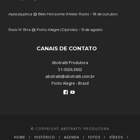
Apocalyptica @ Belo Horizonte (Mister Rock) – 18 de outubro
Rock N’ Bira @ Porto Alegre (Opinião) – 15 de agosto
CANAIS DE CONTATO
Abstratti Produtora
51-3026.3602
abstratti@abstratti.com.br
Porto Alegre - Brasil
Ver
Ver
perfil
perfil
de
de
abstratti
abstratti
no
no
Facebook
YouTube
© COPYRIGHT ABSTRATTI PRODUTORA
HOME
HISTÓRICO
AGENDA
FOTOS
VÍDEOS