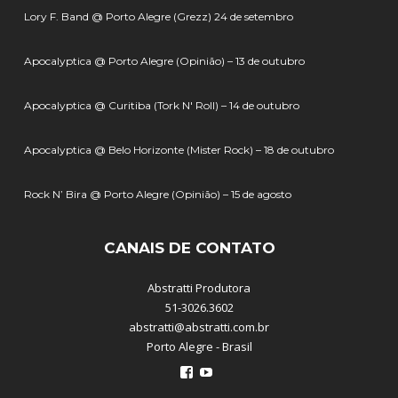
Lory F. Band @ Porto Alegre (Grezz) 24 de setembro
Apocalyptica @ Porto Alegre (Opinião) – 13 de outubro
Apocalyptica @ Curitiba (Tork N' Roll) – 14 de outubro
Apocalyptica @ Belo Horizonte (Mister Rock) – 18 de outubro
Rock N’ Bira @ Porto Alegre (Opinião) – 15 de agosto
CANAIS DE CONTATO
Abstratti Produtora
51-3026.3602
abstratti@abstratti.com.br
Porto Alegre - Brasil
Ver
Ver
perfil
perfil