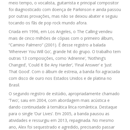
meio tempo, o vocalista, guitarrista e principal compositor
foi diagnosticado com doença de Parkinson e ainda passou
por outras provações, mas não se deixou abater e seguiu
tocando os fãs de pop rock mundo afora.
Criada em 1996, em Los Angeles, o The Calling vendeu
mais de cinco milhões de cópias com o primeiro álbum,
“Camino Palmero” (2001). É desse registro a balada
‘Wherever You Will Go’, grande hit do grupo. O trabalho tem
outras 13 composições, como ‘Adrienne’, ‘Nothing’s
Changed’, ‘Could It Be Any Harder’, ‘Final Answer’ e ‘Just
That Good’. Com o álbum de estreia, a banda foi agraciada
com disco de ouro nos Estados Unidos e de platina no
Brasil.
O segundo registro de estúdio, apropriadamente chamado
‘Two’, saiu em 2004, com abordagem mais acústica e
dando continuidade à temática lírica romântica. Destaque
para o single ‘Our Lives’. Em 2005, a banda pausou as
atividades e ressurgiu em 2013, repaginada. No mesmo
ano, Alex foi sequestrado e agredido, precisando passar