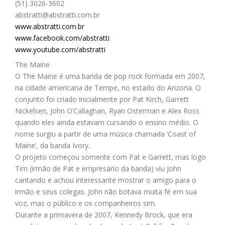
(51) 3026-3602
abstratti@abstratti.com.br
www.abstratti.com.br
www.facebook.com/abstratti
www.youtube.com/abstratti
The Maine
O The Maine é uma banda de pop rock formada em 2007,
na cidade americana de Tempe, no estado do Arizona. O
conjunto foi criado inicialmente por Pat Kirch, Garrett
Nickelsen, John O’Callaghan, Ryan Osterman e Alex Ross
quando eles ainda estavam cursando o ensino médio. O
nome surgiu a partir de uma música chamada ‘Coast of
Maine’, da banda Ivory.
O projeto começou somente com Pat e Garrett, mas logo
Tim (irmão de Pat e empresário da banda) viu John
cantando e achou interessante mostrar o amigo para o
irmão e seus colegas. John não botava muita fé em sua
voz, mas o público e os companheiros sim.
Durante a primavera de 2007, Kennedy Brock, que era