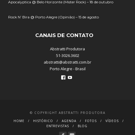
Apocalyptica @ Belo Horizonte (Mister Rock) – 18 de outubro
Rock N’ Bira @ Porto Alegre (Opinião) – 15 de agosto
CANAIS DE CONTATO
Abstratti Produtora
51-3026.3602
abstratti@abstratti.com.br
Porto Alegre - Brasil
Ver
Ver
perfil
perfil
de
de
abstratti
abstratti
no
no
Facebook
YouTube
© COPYRIGHT ABSTRATTI PRODUTORA
HOME
HISTÓRICO
AGENDA
FOTOS
VÍDEOS
ENTREVISTAS
BLOG