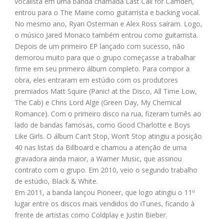
vocalista em uma banda chamada Last Call for Camden,
entrou para o The Maine como guitarrista e backing vocal.
No mesmo ano, Ryan Osterman e Alex Ross saíram. Logo,
o músico Jared Monaco também entrou como guitarrista.
Depois de um primeiro EP lançado com sucesso, não
demorou muito para que o grupo começasse a trabalhar
firme em seu primeiro álbum completo. Para compor a
obra, eles entraram em estúdio com os produtores
premiados Matt Squire (Panic! at the Disco, All Time Low,
The Cab) e Chris Lord Alge (Green Day, My Chemical
Romance). Com o primeiro disco na rua, fizeram turnês ao
lado de bandas famosas, como Good Charlotte e Boys
Like Girls. O álbum Can’t Stop, Won’t Stop atingiu a posição
40 nas listas da Billboard e chamou a atenção de uma
gravadora ainda maior, a Warner Music, que assinou
contrato com o grupo. Em 2010, veio o segundo trabalho
de estúdio, Black & White.
Em 2011, a banda lançou Pioneer, que logo atingiu o 11º
lugar entre os discos mais vendidos do iTunes, ficando à
frente de artistas como Coldplay e Justin Bieber.