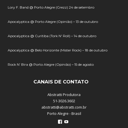
Lory F. Band @ Porto Alegre (Grezz) 24 de setembro
Apocalyptica @ Porto Alegre (Opinião) – 13 de outubro
Apocalyptica @ Curitiba (Tork N' Roll) – 14 de outubro
Apocalyptica @ Belo Horizonte (Mister Rock) – 18 de outubro
Rock N’ Bira @ Porto Alegre (Opinião) – 15 de agosto
CANAIS DE CONTATO
Abstratti Produtora
51-3026.3602
abstratti@abstratti.com.br
Porto Alegre - Brasil
Ver
Ver
perfil
perfil