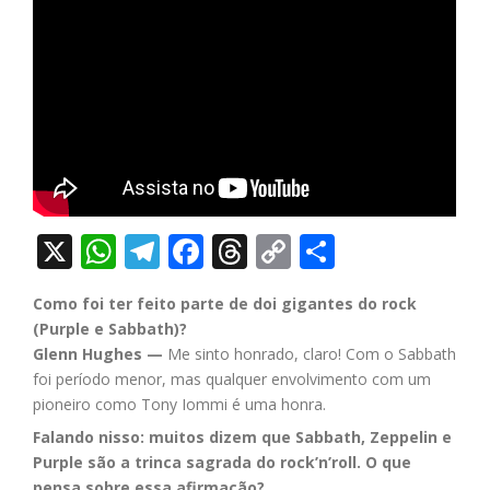
X
WhatsApp
Telegram
Facebook
Threads
Copy
Share
Link
Como foi ter feito parte de doi gigantes do rock
(Purple e Sabbath)?
Glenn Hughes —
Me sinto honrado, claro! Com o Sabbath
foi período menor, mas qualquer envolvimento com um
pioneiro como Tony Iommi é uma honra.
Falando nisso: muitos dizem que Sabbath, Zeppelin e
Purple são a trinca sagrada do rock’n’roll. O que
pensa sobre essa afirmação?