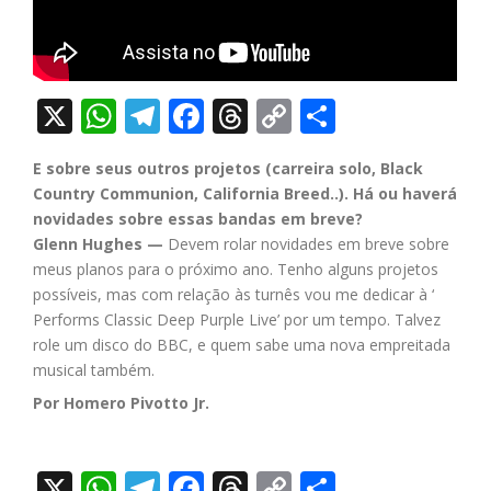
X
WhatsApp
Telegram
Facebook
Threads
Copy
Share
Link
E sobre seus outros projetos (carreira solo, Black
Country Communion, California Breed..). Há ou haverá
novidades sobre essas bandas em breve?
Glenn Hughes —
Devem rolar novidades em breve sobre
meus planos para o próximo ano. Tenho alguns projetos
possíveis, mas com relação às turnês vou me dedicar à ‘
Performs Classic Deep Purple Live’ por um tempo. Talvez
role um disco do BBC, e quem sabe uma nova empreitada
musical também.
Por Homero Pivotto Jr.
X
WhatsApp
Telegram
Facebook
Threads
Copy
Share