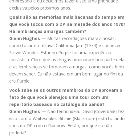
empresário e eu decidimos fazer disso uma prioridade
exclusiva pelos próximos anos.
Quais são as memórias mais bacanas do tempo em
que você tocou com o DP na metade dos anos 1970?
Há lembranças amargas também?
Glenn Hughes —
Muitas recordações maravilhosas,
como tocar no festival California Jam (1974) e conhecer
Stevie Wonder. Estar no Purple foi uma experiência
fantástica. Claro que as drogas arruinaram boa parte delas,
e as lembranças se tornaram amargas, como vocês bem
devem saber. Eu não estava em um bom lugar no fim da
era Purple.
Você sabe se os outros membros do DP aprovam o
fato de que você planejou uma tour com um
repertório baseado no catálogo da banda?
Glenn Hughes —
Não tenho ideia. David (Coverdale) fez
isso com o Whitesnake, Ritchie (Blackmore) está tocando
sons do DP com o Rainbow. Então, por que eu não
poderia?