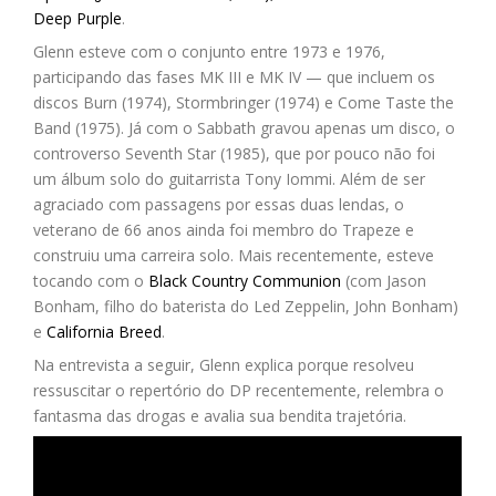
Deep Purple
.
Glenn esteve com o conjunto entre 1973 e 1976,
participando das fases MK III e MK IV — que incluem os
discos Burn (1974), Stormbringer (1974) e Come Taste the
Band (1975). Já com o Sabbath gravou apenas um disco, o
controverso Seventh Star (1985), que por pouco não foi
um álbum solo do guitarrista Tony Iommi. Além de ser
agraciado com passagens por essas duas lendas, o
veterano de 66 anos ainda foi membro do Trapeze e
construiu uma carreira solo. Mais recentemente, esteve
tocando com o
Black Country Communion
(com Jason
Bonham, filho do baterista do Led Zeppelin, John Bonham)
e
California Breed
.
Na entrevista a seguir, Glenn explica porque resolveu
ressuscitar o repertório do DP recentemente, relembra o
fantasma das drogas e avalia sua bendita trajetória.