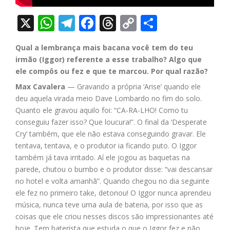
X
WhatsApp
Telegram
Facebook
Threads
Copy
Share
Link
Qual a lembrança mais bacana você tem do teu
irmão (Iggor) referente a esse trabalho? Algo que
ele compôs ou fez e que te marcou. Por qual razão?
Max Cavalera
— Gravando a própria ‘Arise’ quando ele
deu aquela virada meio Dave Lombardo no fim do solo.
Quanto ele gravou aquilo foi: “CA-RA-LHO! Como tu
conseguiu fazer isso? Que loucura!”. O final da ‘Desperate
Cry’ também, que ele não estava conseguindo gravar. Ele
tentava, tentava, e o produtor ia ficando puto. O Iggor
também já tava irritado. Aí ele jogou as baquetas na
parede, chutou o bumbo e o produtor disse: “vai descansar
no hotel e volta amanhã”. Quando chegou no dia seguinte
ele fez no primeiro take, detonou! O Iggor nunca aprendeu
música, nunca teve uma aula de bateria, por isso que as
coisas que ele criou nesses discos são impressionantes até
hoje. Tem baterista que estuda o que o Iggor fez e não