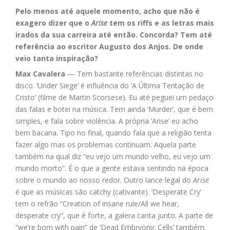
Link
Pelo menos até aquele momento, acho que não é
exagero dizer que o
Arise
tem os riffs e as letras mais
irados da sua carreira até então. Concorda? Tem até
referência ao escritor Augusto dos Anjos. De onde
veio tanta inspiração?
Max Cavalera
— Tem bastante referências distintas no
disco. ‘Under Siege’ é influência do ‘A Última Tentação de
Cristo’ (filme de Martin Scorsese). Eu até peguei um pedaço
das falas e botei na música. Tem ainda ‘Murder’, que é bem
simples, e fala sobre violência. A própria ‘Arise’ eu acho
bem bacana. Tipo no final, quando fala que a religião tenta
fazer algo mas os problemas continuam. Aquela parte
também na qual diz “eu vejo um mundo velho, eu vejo um
mundo morto”. É o que a gente estava sentindo na época
sobre o mundo ao nosso redor. Outro lance legal do
Arise
é que as músicas são catchy (cativante). ‘Desperate Cry’
tem o refrão “Creation of insane rule/All we hear,
desperate cry”, que é forte, a galera canta junto. A parte de
“we’re born with pain” de ‘Dead Embryonic Cells’ também.