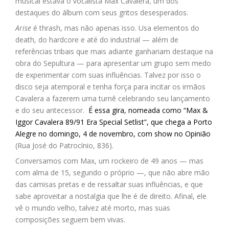
musical estava o vocalista Max Cavalera, um dos
destaques do álbum com seus gritos desesperados.
Arise
é thrash, mas não apenas isso. Usa elementos do
death, do hardcore e até do industrial — além de
referências tribais que mais adiante ganhariam destaque na
obra do Sepultura — para apresentar um grupo sem medo
de experimentar com suas influências. Talvez por isso o
disco seja atemporal e tenha força para incitar os irmãos
Cavalera a fazerem uma turnê celebrando seu lançamento
e do seu antecessor.
É essa gira, nomeada como “Max &
Iggor Cavalera 89/91 Era Special Setlist”, que chega a Porto
Alegre no domingo, 4 de novembro, com show no Opinião
(Rua José do Patrocínio, 836).
Conversamos com Max, um rockeiro de 49 anos — mas
com alma de 15, segundo o próprio —, que não abre mão
das camisas pretas e de ressaltar suas influências, e que
sabe aproveitar a nostalgia que lhe é de direito. Afinal, ele
vê o mundo velho, talvez até morto, mas suas
composições seguem bem vivas.