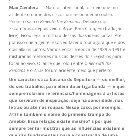
Max Cavalera
— Não foi intencional, foi meio que um
acidente o nome dos discos um responder ao outro.
Primeiro saiu o
Beneath the Remains
(Debaixo dos
Escombros), depois veio o
Arise
(Para Cima, em tradução
livre). Ficou legal a mistura dessas duas ideias juntas. Até
por isso que a gente resolveu fazer a tour agora que é dos
dois álbuns juntos. Vamos voltar à época de 1989 a 1991 e
misturar as melhores músicas desses dois registros para
tocar ao vivo. O lance que rolou entre o
Beneath the
Remains
e o
Arise
foi um acidente meio que perfeito.
Um característica bacana do Sepultura — ou melhor,
do seu trabalho, para além da antiga banda — é que
sempre rolaram referências/homenagens à artistas
que serviram de inspiração, seja na sonoridade, nas
letras ou até nas roupas. Nesse caso, por exemplo,
Arise
é também o nome do primeiro trampo do
Amebix. Essa relação existe mesmo? E por que
sempre tentar mostrar que as influências existem e
que são fundamentais para a construção de uma