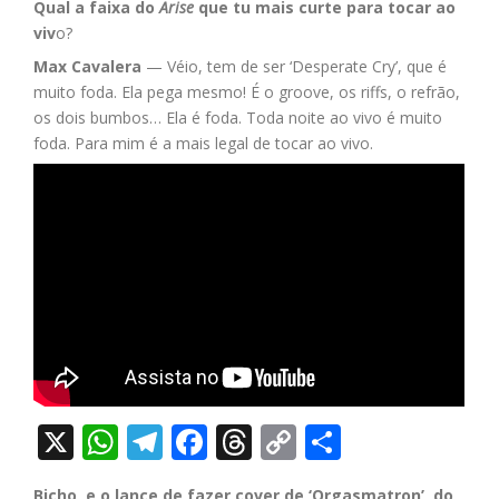
Qual a faixa do
Arise
que tu mais curte para tocar ao
viv
o?
Max Cavalera
— Véio, tem de ser ‘Desperate Cry’, que é
muito foda. Ela pega mesmo! É o groove, os riffs, o refrão,
os dois bumbos… Ela é foda. Toda noite ao vivo é muito
foda. Para mim é a mais legal de tocar ao vivo.
X
WhatsApp
Telegram
Facebook
Threads
Copy
Share
Link
Bicho, e o lance de fazer cover de ‘Orgasmatron’, do