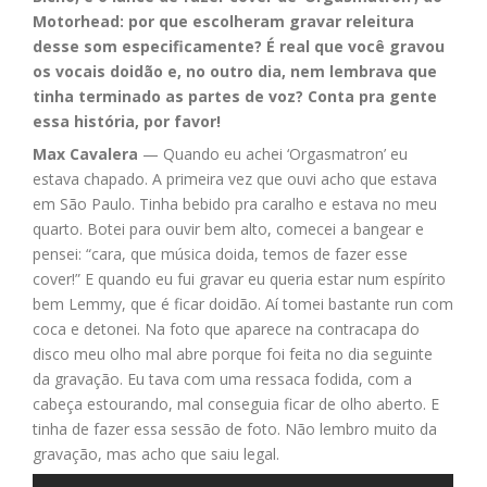
Motorhead: por que escolheram gravar releitura
desse som especificamente? É real que você gravou
os vocais doidão e, no outro dia, nem lembrava que
tinha terminado as partes de voz? Conta pra gente
essa história, por favor!
Max Cavalera
— Quando eu achei ‘Orgasmatron’ eu
estava chapado. A primeira vez que ouvi acho que estava
em São Paulo. Tinha bebido pra caralho e estava no meu
quarto. Botei para ouvir bem alto, comecei a bangear e
pensei: “cara, que música doida, temos de fazer esse
cover!” E quando eu fui gravar eu queria estar num espírito
bem Lemmy, que é ficar doidão. Aí tomei bastante run com
coca e detonei. Na foto que aparece na contracapa do
disco meu olho mal abre porque foi feita no dia seguinte
da gravação. Eu tava com uma ressaca fodida, com a
cabeça estourando, mal conseguia ficar de olho aberto. E
tinha de fazer essa sessão de foto. Não lembro muito da
gravação, mas acho que saiu legal.