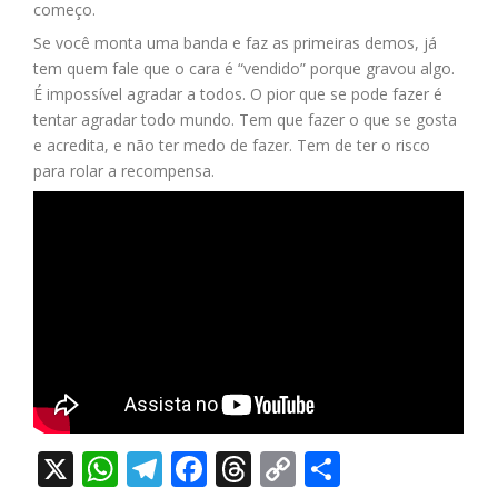
começo.
Se você monta uma banda e faz as primeiras demos, já
tem quem fale que o cara é “vendido” porque gravou algo.
É impossível agradar a todos. O pior que se pode fazer é
tentar agradar todo mundo. Tem que fazer o que se gosta
e acredita, e não ter medo de fazer. Tem de ter o risco
para rolar a recompensa.
X
WhatsApp
Telegram
Facebook
Threads
Copy
Share