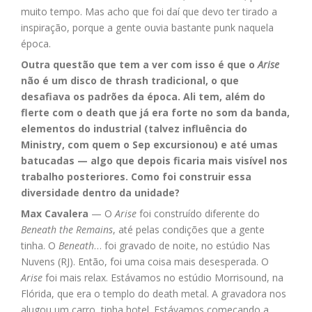
muito tempo. Mas acho que foi daí que devo ter tirado a
inspiração, porque a gente ouvia bastante punk naquela
época.
Outra questão que tem a ver com isso é que o
Arise
não é um disco de thrash tradicional, o que
desafiava os padrões da época. Ali tem, além do
flerte com o death que já era forte no som da banda,
elementos do industrial (talvez influência do
Ministry, com quem o Sep excursionou) e até umas
batucadas — algo que depois ficaria mais visível nos
trabalho posteriores. Como foi construir essa
diversidade dentro da unidade?
Max Cavalera
— O
Arise
foi construído diferente do
Beneath the Remains
, até pelas condições que a gente
tinha. O
Beneath
… foi gravado de noite, no estúdio Nas
Nuvens (RJ). Então, foi uma coisa mais desesperada. O
Arise
foi mais relax. Estávamos no estúdio Morrisound, na
Flórida, que era o templo do death metal. A gravadora nos
alugou um carro, tinha hotel. Estávamos começando a