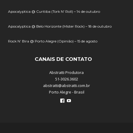
Apocalyptica @ Curitiba (Tork N' Roll) – 14 de outubro
Apocalyptica @ Belo Horizonte (Mister Rock) – 18 de outubro
Rock N’ Bira @ Porto Alegre (Opinião) – 15 de agosto
CANAIS DE CONTATO
Abstratti Produtora
51-3026.3602
abstratti@abstratti.com.br
Porto Alegre - Brasil
Ver
Ver
perfil
perfil
de
de
abstratti
abstratti
no
no
Facebook
YouTube