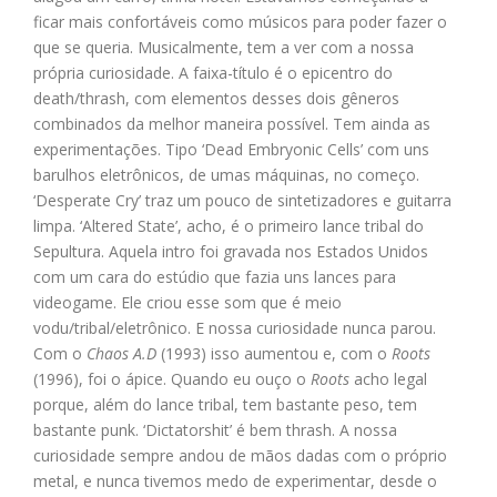
ficar mais confortáveis como músicos para poder fazer o
que se queria. Musicalmente, tem a ver com a nossa
própria curiosidade. A faixa-título é o epicentro do
death/thrash, com elementos desses dois gêneros
combinados da melhor maneira possível. Tem ainda as
experimentações. Tipo ‘Dead Embryonic Cells’ com uns
barulhos eletrônicos, de umas máquinas, no começo.
‘Desperate Cry’ traz um pouco de sintetizadores e guitarra
limpa. ‘Altered State’, acho, é o primeiro lance tribal do
Sepultura. Aquela intro foi gravada nos Estados Unidos
com um cara do estúdio que fazia uns lances para
videogame. Ele criou esse som que é meio
vodu/tribal/eletrônico. E nossa curiosidade nunca parou.
Com o
Chaos A.D
(1993) isso aumentou e, com o
Roots
(1996), foi o ápice. Quando eu ouço o
Roots
acho legal
porque, além do lance tribal, tem bastante peso, tem
bastante punk. ‘Dictatorshit’ é bem thrash. A nossa
curiosidade sempre andou de mãos dadas com o próprio
metal, e nunca tivemos medo de experimentar, desde o