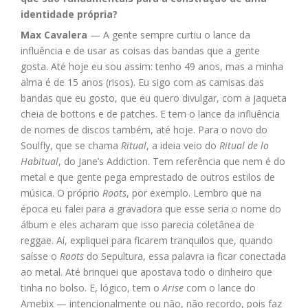
identidade própria?
Max Cavalera
— A gente sempre curtiu o lance da
influência e de usar as coisas das bandas que a gente
gosta. Até hoje eu sou assim: tenho 49 anos, mas a minha
alma é de 15 anos (risos). Eu sigo com as camisas das
bandas que eu gosto, que eu quero divulgar, com a jaqueta
cheia de bottons e de patches. E tem o lance da influência
de nomes de discos também, até hoje. Para o novo do
Soulfly, que se chama
Ritual
, a ideia veio do
Ritual de lo
Habitual
, do Jane’s Addiction. Tem referência que nem é do
metal e que gente pega emprestado de outros estilos de
música. O próprio
Roots
, por exemplo. Lembro que na
época eu falei para a gravadora que esse seria o nome do
álbum e eles acharam que isso parecia coletânea de
reggae. Aí, expliquei para ficarem tranquilos que, quando
saísse o
Roots
do Sepultura, essa palavra ia ficar conectada
ao metal. Até brinquei que apostava todo o dinheiro que
tinha no bolso. E, lógico, tem o
Arise
com o lance do
Amebix — intencionalmente ou não, não recordo, pois faz